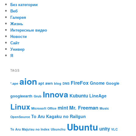
Без категории
Веб
Галерея
Жизнь
Интересные видео
Новости
Сайт
Универ
Я
TAGS
aion
FireFox
Gnome
apt
awn
Google
*.ape
blog
DNS
Innova
Kubuntu
LineAge
googleearth
Grub
Linux
mint
Mr. Freeman
Microsoft Office
Music
To Aru Kagaku no Railgun
OpenSource
Ubuntu
unity
To Aru Majutsu no Index
Ubunchu
VLC