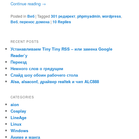
Continue reading
→
Posted in
Веб
|
Tagged
301 редирект
,
phpmyadmin
,
wordpress
,
Веб
,
перенос домена
|
10
Replies
RECENT POSTS
Устанавливаем Tiny Tiny RSS – или замена Google
Reader’у
Переезд
Немного слов о грядущем
Слайд шоу обоин рабочего стола
Alsa, alsaconf, драйвер realtek и чип ALC888
CATEGORIES
aion
Cosplay
LineAge
Linux
Windows
Аниме и манга