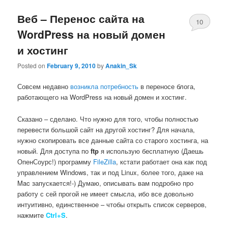
Веб – Перенос сайта на
10
WordPress на новый домен
и хостинг
Posted on
February 9, 2010
by
Anakin_Sk
Совсем недавно
возникла потребность
в переносе блога,
работающего на WordPress на новый домен и хостинг.
Сказано – сделано. Что нужно для того, чтобы полностью
перевести большой сайт на другой хостинг? Для начала,
нужно скопировать все данные сайта со старого хостинга, на
новый. Для доступа по
ftp
я использую бесплатную (Даешь
ОпенСоурс!) программу
FileZilla
, кстати работает она как под
управлением Windows, так и под Linux, более того, даже на
Mac запускается!-) Думаю, описывать вам подробно про
работу с сей прогой не имеет смысла, ибо все довольно
интуитивно, единственное – чтобы открыть список серверов,
нажмите
Ctrl+S
.