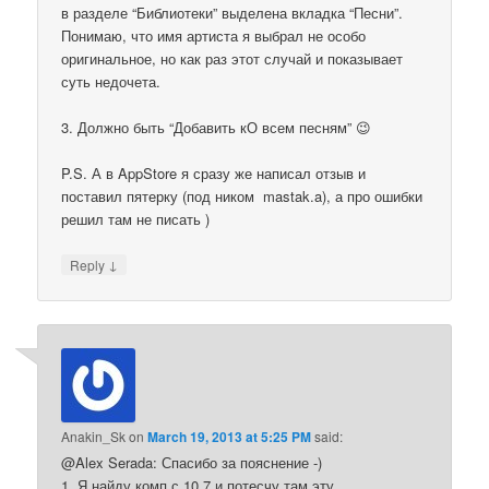
в разделе “Библиотеки” выделена вкладка “Песни”.
Понимаю, что имя артиста я выбрал не особо
оригинальное, но как раз этот случай и показывает
суть недочета.
3. Должно быть “Добавить кО всем песням” 😉
P.S. А в AppStore я сразу же написал отзыв и
поставил пятерку (под ником mastak.a), а про ошибки
решил там не писать )
↓
Reply
Anakin_Sk
on
March 19, 2013 at 5:25 PM
said:
@Alex Serada: Спасибо за пояснение -)
1. Я найду комп с 10.7 и потесчу там эту