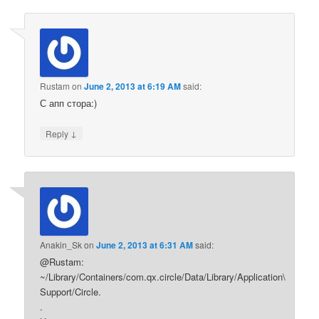
Rustam
on
June 2, 2013 at 6:19 AM
said:
С апп стора:)
↓
Reply
Anakin_Sk
on
June 2, 2013 at 6:31 AM
said:
@Rustam:
~/Library/Containers/com.qx.circle/Data/Library/Application\
Support/Circle.
.