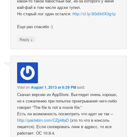
какой-то такой пакостный баг, из-за которого у меня
вай-фай в том числе адски тупил.
Но старый лог один остался:
http://cl.ly/3l3d3r0X3g1p
Еще раз спасибо -)
↓
Reply
Vlad
on
August 1, 2013 at 6:29 PM
said:
Скачал версию из AppStore. Выглядит очень хорошо,
но к сожалению при попытке проигрывания чего-либо
говорит “The file is not a movie file.”
Есть ли возможность посмотреть что идет не так –
http://pastebin.com/CZjj48aD
(это то что в консоль
пишется). Если скопировать линк в адресс, то все
работает. ОС 10.8.4.