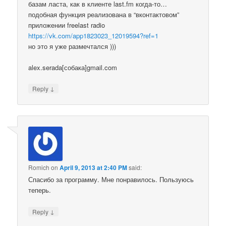
базам ласта, как в клиенте last.fm когда-то…
подобная функция реализована в “вконтактовом”
приложении freelast radio
https://vk.com/app1823023_12019594?ref=1
но это я уже размечтался )))
alex.serada[собака]gmail.com
↓
Reply
Romich
on
April 9, 2013 at 2:40 PM
said:
Спасибо за программу. Мне понравилось. Пользуюсь
теперь.
↓
Reply