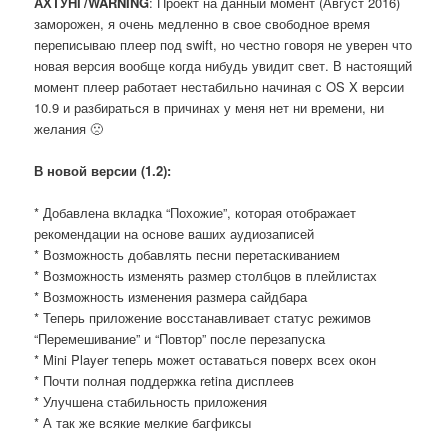
АХТУНГ/WARNING
: Проект на данный момент (Август 2016)
заморожен, я очень медленно в свое свободное время
переписываю плеер под swift, но честно говоря не уверен что
новая версия вообще когда нибудь увидит свет. В настоящий
момент плеер работает нестабильно начиная с OS X версии
10.9 и разбираться в причинах у меня нет ни времени, ни
желания 🙁
В новой версии (1.2):
* Добавлена вкладка “Похожие”, которая отображает
рекомендации на основе ваших аудиозаписей
* Возможность добавлять песни перетаскиванием
* Возможность изменять размер столбцов в плейлистах
* Возможность изменения размера сайдбара
* Теперь приложение восстанавливает статус режимов
“Перемешивание” и “Повтор” после перезапуска
* Mini Player теперь может оставаться поверх всех окон
* Почти полная поддержка retina дисплеев
* Улучшена стабильность приложения
* А так же всякие мелкие багфиксы