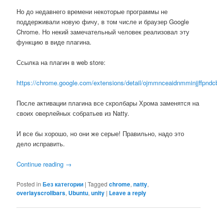
Но до недавнего времени некоторые программы не
поддерживали новую фичу, в том числе и браузер Google
Chrome. Но некий замечательный человек реализовал эту
функцию в виде плагина.
Ссылка на плагин в web store:
https://chrome.google.com/extensions/detail/ojmmnceaidnmminjjffpnd
После активации плагина все скролбары Хрома заменятся на
своих оверлейных собратьев из Natty.
И все бы хорошо, но они же серые! Правильно, надо это
дело исправить.
Continue reading
→
Posted in
Без категории
|
Tagged
chrome
,
natty
,
overlayscrollbars
,
Ubuntu
,
unity
|
Leave a reply