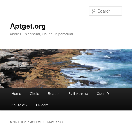
Skip
Skip
to
to
Sear
primary
secondary
content
content
Aptget.org
about IT in general, Ubuntu in particular
Main
Home
Circle
Reader
Библиотека
OpenID
menu
Контакты
О блоге
MONTHLY ARCHIVES:
MAY 2011