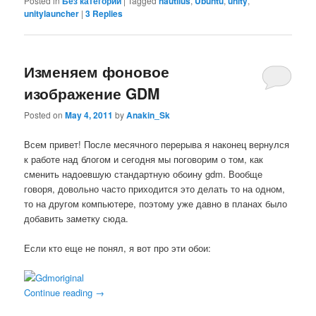
Posted in
Без категории
|
Tagged
nautilus
,
Ubuntu
,
unity
,
unitylauncher
|
3
Replies
Изменяем фоновое
изображение GDM
Posted on
May 4, 2011
by
Anakin_Sk
Всем привет! После месячного перерыва я наконец вернулся
к работе над блогом и сегодня мы поговорим о том, как
сменить надоевшую стандартную обоину gdm. Вообще
говоря, довольно часто приходится это делать то на одном,
то на другом компьютере, поэтому уже давно в планах было
добавить заметку сюда.
Если кто еще не понял, я вот про эти обои:
Continue reading
→