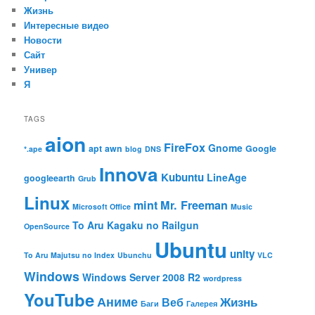
Жизнь
Интересные видео
Новости
Сайт
Универ
Я
TAGS
aion
FireFox
Gnome
apt
awn
Google
*.ape
blog
DNS
Innova
Kubuntu
LineAge
googleearth
Grub
Linux
mint
Mr. Freeman
Microsoft Office
Music
To Aru Kagaku no Railgun
OpenSource
Ubuntu
unity
To Aru Majutsu no Index
Ubunchu
VLC
Windows
Windows Server 2008 R2
wordpress
YouTube
Аниме
Жизнь
Веб
Баги
Галерея