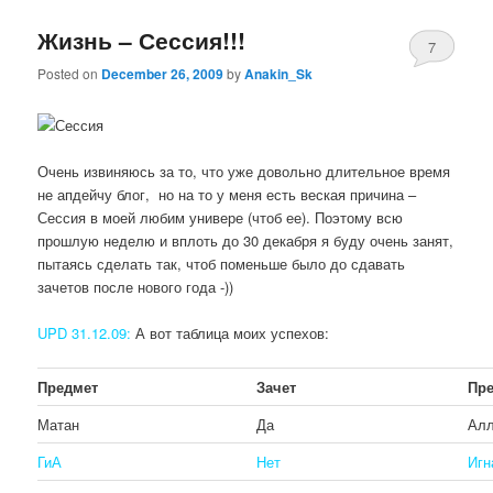
Жизнь – Сессия!!!
7
Posted on
December 26, 2009
by
Anakin_Sk
Очень извиняюсь за то, что уже довольно длительное время
не апдейчу блог, но на то у меня есть веская причина –
Сессия в моей любим универе (чтоб ее). Поэтому всю
прошлую неделю и вплоть до 30 декабря я буду очень занят,
пытаясь сделать так, чтоб поменьше было до сдавать
зачетов после нового года -))
UPD 31.12.09:
А вот таблица моих успехов:
Предмет
Зачет
Пр
Матан
Да
Ал
ГиА
Нет
Игн