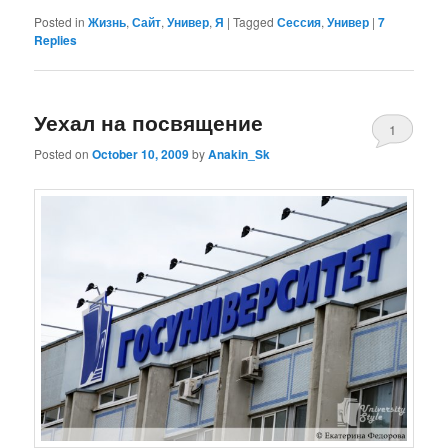
Posted in
Жизнь
,
Сайт
,
Универ
,
Я
|
Tagged
Сессия
,
Универ
|
7
Replies
Уехал на посвящение
1
Posted on
October 10, 2009
by
Anakin_Sk