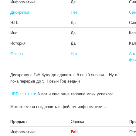
Информатика
Да
Син
Дискретка
Нет
Сем
Я.П.
Да
Син
Ино
Да
Кап
История
Да
Кал
Физ-ра
Нет
А я
фам
Дискретку с ГиА буду до сдавать с 8 по 10 января… Ну а
пока перерыв до 3, Новый Год ведь-))
UPD 11.01.10
: А вот и еще одна таблица моих успехов:
Можете меня поздравить с фейлом информатики….
Предмет
Оценка
Пр
Информатика
Fail
Сте