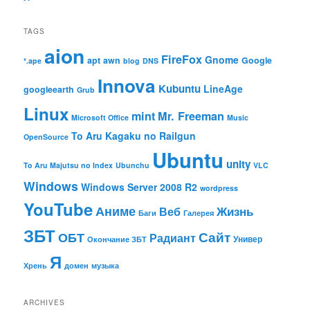
TAGS
aion
FireFox
Gnome
apt
awn
Google
*.ape
blog
DNS
Innova
Kubuntu
LineAge
googleearth
Grub
Linux
mint
Mr. Freeman
Microsoft Office
Music
To Aru Kagaku no Railgun
OpenSource
Ubuntu
unity
To Aru Majutsu no Index
Ubunchu
VLC
Windows
Windows Server 2008 R2
wordpress
YouTube
Аниме
Жизнь
Веб
Баги
Галерея
ЗБТ
ОБТ
Сайт
Радиант
Универ
Окончание ЗБТ
Я
Хрень
домен
музыка
ARCHIVES