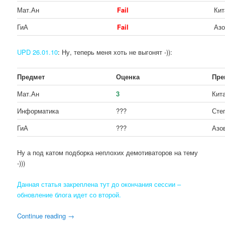
Мат.Ан
Fail
Кит
ГиА
Fail
Азо
UPD 26.01.10
: Ну, теперь меня хоть не выгонят -)):
Предмет
Оценка
Пре
Мат.Ан
3
Кит
Информатика
???
Сте
ГиА
???
Азо
Ну а под катом подборка неплохих демотиваторов на тему
-)))
Данная статья закреплена тут до окончания сессии –
обновление блога идет со второй.
Continue reading
→