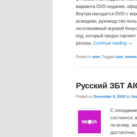
варианта DVD-издания, офо
Внутри находятся DVD с игр
асмодиан, руководство поль
эксклюзивный игровой бонус
код, который предоставляе
релиза.
Continue reading
→
Posted in
aion
|
Tagged
aion
,
Innova
Русский ЗБТ AI
Posted on
December 9, 2009
by
An
С опоздание
состоялся, 
по всему, ж
достаточно, 