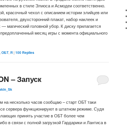
рмленных в стиле Элиоса и Асмодеи соответственно.
ой, красочный чехол с описанием истории элийцев или
зователя, двухсторонний плакат, набор наклеек и
 — магический головной убор. К диску прилагается
т предоплаченный месяц игры с момента официального
,
ОБТ
,
Я
|
100
Replies
ON – Запуск
akin_Sk
м на несколько часов сообщаю – старт ОБТ таки
все сервера функционируют в штатном режиме. Судя
елающих принять участие в ОБТ более чем
ибо в связи с полной загрузкой Гардарики и Лантиса в