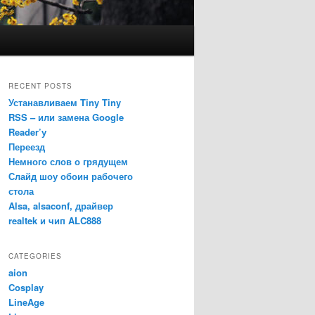
RECENT POSTS
Устанавливаем Tiny Tiny
RSS – или замена Google
Reader’у
Переезд
Немного слов о грядущем
Слайд шоу обоин рабочего
стола
Alsa, alsaconf, драйвер
realtek и чип ALC888
CATEGORIES
aion
Cosplay
LineAge