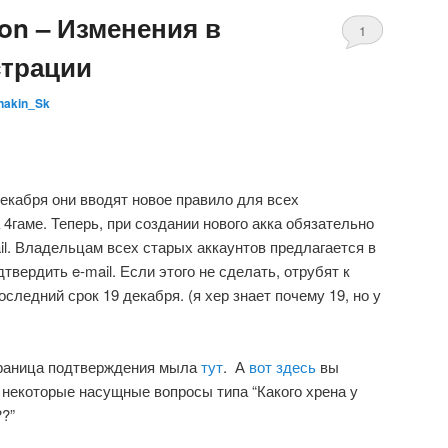
on – Изменения в
1
страции
nakin_Sk
декабря они вводят новое правило для всех
4гаме. Теперь, при создании нового акка обязательно
il. Владельцам всех старых аккаунтов предлагается в
твердить e-mail. Если этого не сделать, отрубят к
последний срок 19 декабря. (я хер знает почему 19, но у
траница подтверждения мыла
тут
. А
вот здесь
вы
 некоторые насущные вопросы типа “Какого хрена у
??”