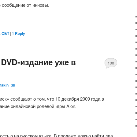
е сообщение от инновы.
,
ОБТ
|
1
Reply
 DVD-издание уже в
100
nakin_Sk
ск» сообщают о том, что 10 декабря 2009 года в
ние онлайновой ролевой игры Aion.
ностью на русском языке. В продаже можно найти два