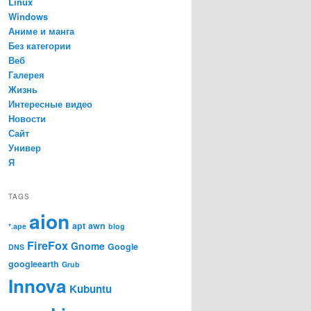
Linux
Windows
Аниме и манга
Без категории
Веб
Галерея
Жизнь
Интересные видео
Новости
Сайт
Универ
Я
TAGS
aion
apt
awn
*.ape
blog
FireFox
Gnome
Google
DNS
googleearth
Grub
Innova
Kubuntu