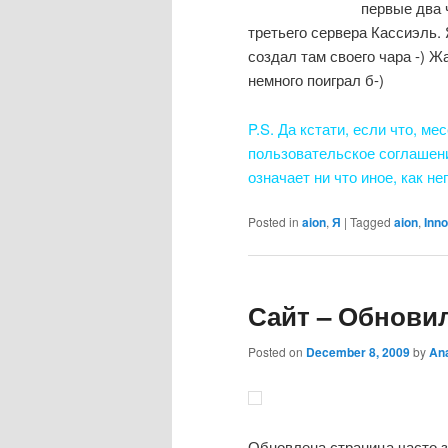
первые два 
третьего сервера Кассиэль. 
создал там своего чара -) Жа
немного поиграл б-)
P.S. Да кстати, если что, ме
пользовательское соглашен
означает ни что иное, как н
Posted in
aion
,
Я
|
Tagged
aion
,
Inn
Сайт – Обновил
Posted on
December 8, 2009
by
An
Обновлена страница часто з