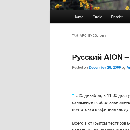
Main
Home
Circle
Reader
menu
TAG ARCHIVES:
ОБТ
Русский AION 
Posted on
December 26, 2009
by
A
“
…25 декабря, в 11:00 досту
ознаменует собой завершени
подготовки к официальному 
Всего в открытом тестирова
недели была налажена работ