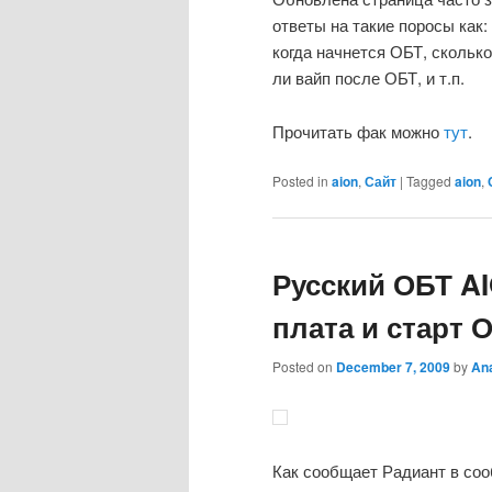
ответы на такие поросы как:
когда начнется ОБТ, сколько
ли вайп после ОБТ, и т.п.
Прочитать фак можно
тут
.
Posted in
aion
,
Сайт
|
Tagged
aion
,
Русский ОБТ A
плата и старт 
Posted on
December 7, 2009
by
An
Как сообщает Радиант в со