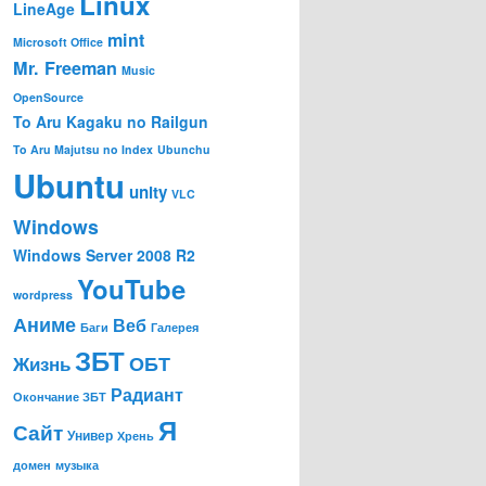
Linux
LineAge
mint
Microsoft Office
Mr. Freeman
Music
OpenSource
To Aru Kagaku no Railgun
To Aru Majutsu no Index
Ubunchu
Ubuntu
unity
VLC
Windows
Windows Server 2008 R2
YouTube
wordpress
Аниме
Веб
Баги
Галерея
ЗБТ
ОБТ
Жизнь
Радиант
Окончание ЗБТ
Я
Сайт
Универ
Хрень
домен
музыка