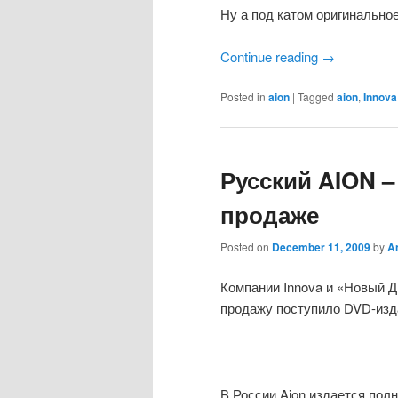
Ну а под катом оригинально
Continue reading
→
Posted in
aion
|
Tagged
aion
,
Innova
Русский AION –
продаже
Posted on
December 11, 2009
by
A
Компании Innova и «Новый Ди
продажу поступило DVD-изда
В России Aion издается пол