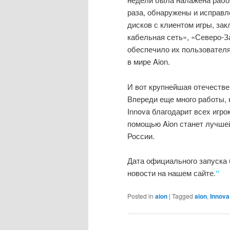
раза, обнаружены и исправ
дисков с клиентом игры, з
кабельная сеть», «Северо-З
обеспечило их пользовател
в мире Aion.
И вот крупнейшая отечеств
Впереди еще много работы, 
Innova благодарит всех игр
помощью Aion станет лучшей
России.
Дата официального запуска
новости на нашем сайте.
“
Posted in
aion
|
Tagged
aion
,
Innova