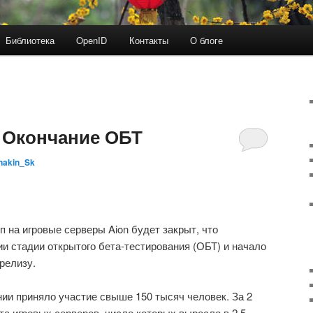
Библиотека
OpenID
Контакты
О блоге
– Окончание ОБТ
nakin_Sk
п на игровые серверы Aion будет закрыт, что
и стадии открытого бета-тестирования (ОБТ) и начало
релизу.
нии приняло участие свыше 150 тысяч человек. За 2
а игровых серверов, число которых выросло в 2,5