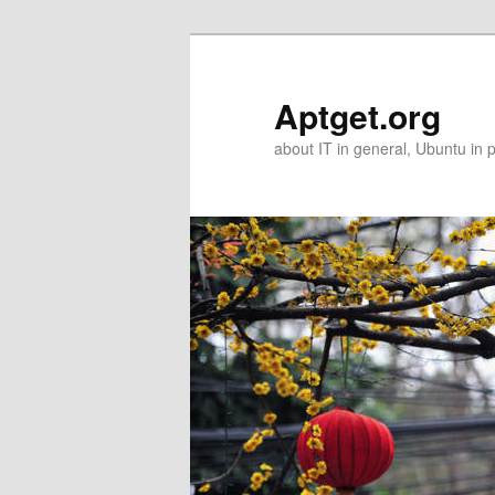
Skip
Skip
to
to
primary
secondary
Aptget.org
content
content
about IT in general, Ubuntu in p