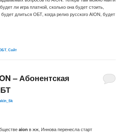
 будет ли игра платной, сколько она будет стоить,
 будет длиться ОБТ, когда релиз русского AION, будет
ОБТ
,
Сайт
ION – Абонентская
ОБТ
akin_Sk
обществе
aion
в жж, Иннова перенесла старт