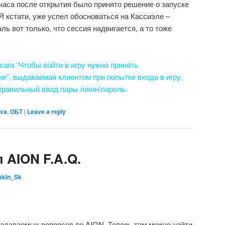
часа после открытия было принято решение о запуске
Я кстати, уже успел обосноваться на Кассиэле –
ль вот только, что сессия надвигается, а то тоже
ссага “Чтобы войти в игру нужно принять
ие”
, выдаваемая клиентом при попытке входа в игру,
еправильный ввод пары логин\пароль.
ova
,
ОБТ
|
Leave a reply
 AION F.A.Q.
akin_Sk
адаваемых вопросов по AION. Теперь там можно найти