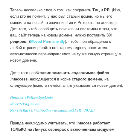
Теперь несколько слов о том, как сохранить
Тиц
и
PR
. (Ибо,
если кто не помнит, у нас был старый домен, но мы его
сменили на новый, а значения Тиц и Pr терять не хочется)
Для того, чтобы сообщить поисковым системам о том, что
ваш сайт теперь на новом домене, нужно поставить
301
редирект
(
Moved Permanently
), чтобы при обращении к
любой странице сайта по старому адресу посетитель
автоматически перенаправлялся на ту же самую страницу в
новом домене.
Для этого необходимо
заменить содержимое файла
.htaccess
, находящегося в корне
старого домена
, на
следующее (вместо newdomain.ru указывается новый домен):
Options +FollowSymLinks
RewriteEngine on
RewriteRule (.*) http://newdomain.ru/$1 [R=301,L]
Правда необходимо учитывать, что
.htacces работает
ТОЛЬКО на Линукс серверах с включенным модулем