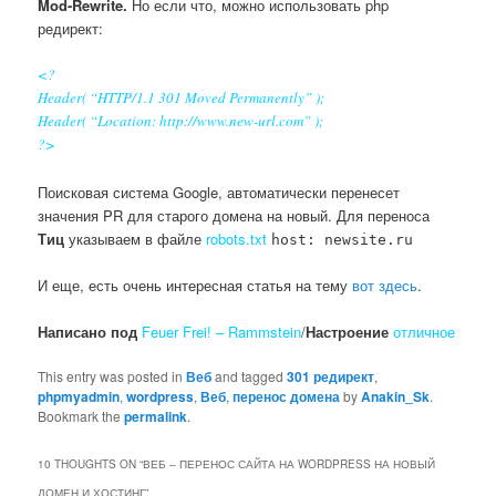
Mod-Rewrite.
Но если что, можно использовать php
редирект:
<?
Header( “HTTP/1.1 301 Moved Permanently” );
Header( “Location: http://www.new-url.com” );
?>
Поисковая система Google, автоматически перенесет
значения PR для старого домена на новый. Для переноса
Тиц
указываем в файле
robots.txt
host: newsite.ru
И еще, есть очень интересная статья на тему
вот здесь
.
Написано под
Feuer Frei! – Rammstein
/
Настроение
отличное
This entry was posted in
Веб
and tagged
301 редирект
,
phpmyadmin
,
wordpress
,
Веб
,
перенос домена
by
Anakin_Sk
.
Bookmark the
permalink
.
10 THOUGHTS ON “
ВЕБ – ПЕРЕНОС САЙТА НА WORDPRESS НА НОВЫЙ
ДОМЕН И ХОСТИНГ
”