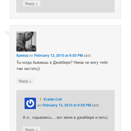
↓
Reply
Крякер
on
February 12, 2010 at 9:55 PM
said:
Ты когда бываешь в Джаббере? Никак не могу тебя
там застать))
↓
Reply
Eraldo Coil
on
February 12, 2010 at 9:59 PM
said:
А я.. скрываюсь… вот меня в джаббере и неть)
↓
Reply