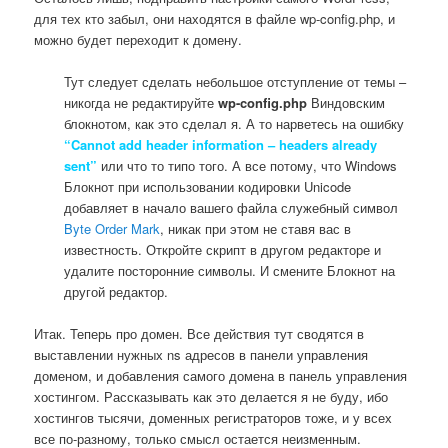
для тех кто забыл, они находятся в файле wp-config.php, и
можно будет переходит к домену.
Тут следует сделать небольшое отступление от темы –
никогда не редактируйте
wp-config.php
Виндовским
блокнотом, как это сделал я. А то нарветесь на ошибку
“Cannot add header information – headers already
sent”
или что то типо того. А все потому, что Windows
Блокнот при использовании кодировки Unicode
добавляет в начало вашего файла служебный символ
Byte Order Mark
, никак при этом не ставя вас в
известность. Откройте скрипт в другом редакторе и
удалите посторонние символы. И смените Блокнот на
другой редактор.
Итак. Теперь про домен. Все действия тут сводятся в
выставлении нужных ns адресов в панели управления
доменом, и добавления самого домена в панель управления
хостингом. Рассказывать как это делается я не буду, ибо
хостингов тысячи, доменных регистраторов тоже, и у всех
все по-разному, только смысл остается неизменным.