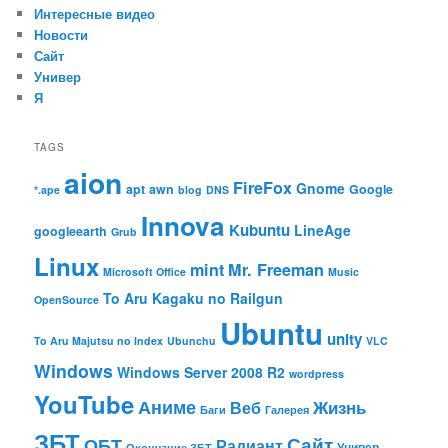
Интересные видео
Новости
Сайт
Универ
Я
TAGS
aion
FireFox
Gnome
apt
awn
Google
*.ape
blog
DNS
Innova
Kubuntu
LineAge
googleearth
Grub
Linux
mint
Mr. Freeman
Microsoft Office
Music
To Aru Kagaku no Railgun
OpenSource
Ubuntu
unity
To Aru Majutsu no Index
Ubunchu
VLC
Windows
Windows Server 2008 R2
wordpress
YouTube
Аниме
Жизнь
Веб
Баги
Галерея
ЗБТ
ОБТ
Сайт
Радиант
Универ
Окончание ЗБТ