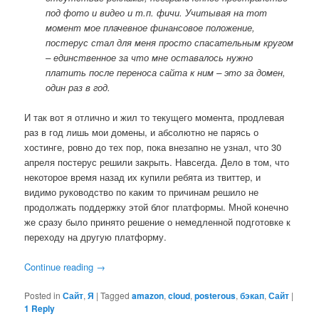
под фото и видео и т.п. фичи. Учитывая на тот
момент мое плачевное финансовое положение,
постерус стал для меня просто спасательным кругом
– единственное за что мне оставалось нужно
платить после переноса сайта к ним – это за домен,
один раз в год.
И так вот я отлично и жил то текущего момента, продлевая
раз в год лишь мои домены, и абсолютно не парясь о
хостинге, ровно до тех пор, пока внезапно не узнал, что 30
апреля постерус решили закрыть. Навсегда. Дело в том, что
некоторое время назад их купили ребята из твиттер, и
видимо руководство по каким то причинам решило не
продолжать поддержку этой блог платформы. Мной конечно
же сразу было принято решение о немедленной подготовке к
переходу на другую платформу.
Continue reading
→
Posted in
Сайт
,
Я
|
Tagged
amazon
,
cloud
,
posterous
,
бэкап
,
Сайт
|
1
Reply