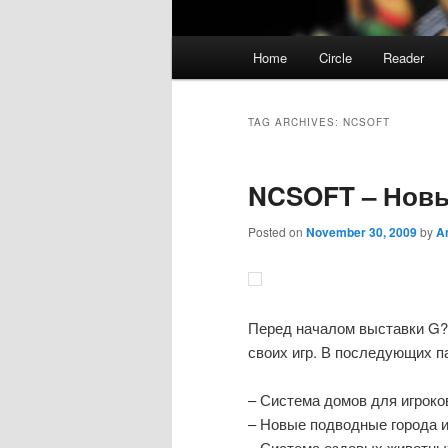
Main
Home
Circle
Reader
menu
TAG ARCHIVES:
NCSOFT
NCSOFT – Нов
Posted on
November 30, 2009
by
A
Перед началом выставки G?
своих игр. В последующих п
– Система домов для игроко
– Новые подводные города и
– Система ездовых животны