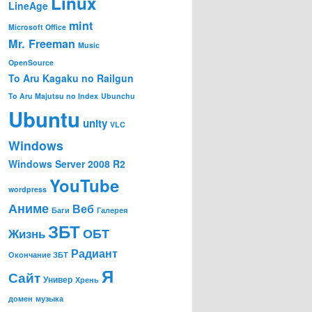
Linux
LineAge
mint
Microsoft Office
Mr. Freeman
Music
OpenSource
To Aru Kagaku no Railgun
To Aru Majutsu no Index
Ubunchu
Ubuntu
unity
VLC
Windows
Windows Server 2008 R2
YouTube
wordpress
Аниме
Веб
Баги
Галерея
ЗБТ
ОБТ
Жизнь
Радиант
Окончание ЗБТ
Я
Сайт
Универ
Хрень
домен
музыка