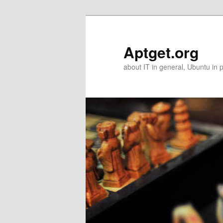
Skip
Skip
to
to
primary
secondary
Aptget.org
content
content
about IT in general, Ubuntu in p