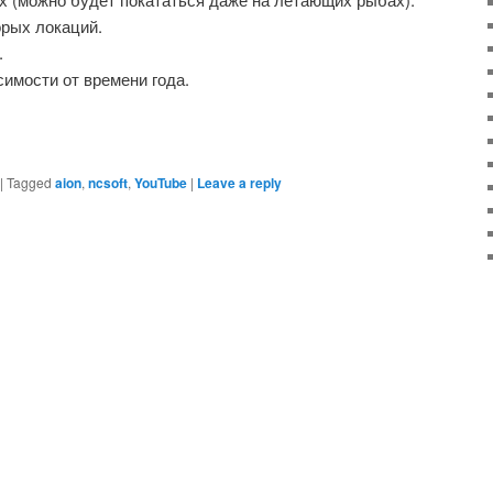
орых локаций.
.
симости от времени года.
|
Tagged
aion
,
ncsoft
,
YouTube
|
Leave a reply