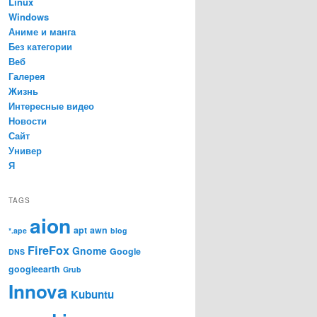
Linux
Windows
Аниме и манга
Без категории
Веб
Галерея
Жизнь
Интересные видео
Новости
Сайт
Универ
Я
TAGS
aion
apt
awn
*.ape
blog
FireFox
Gnome
Google
DNS
googleearth
Grub
Innova
Kubuntu