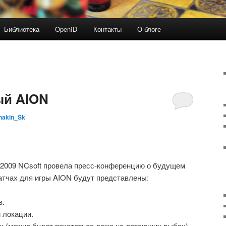
Библиотека
OpenID
Контакты
О блоге
ый AION
nakin_Sk
2009 NCsoft провела пресс-конференцию о будущем
атчах для игры AION будут представлены:
в.
 локации.
х (можно будет покататься даже на летающих рыбах).