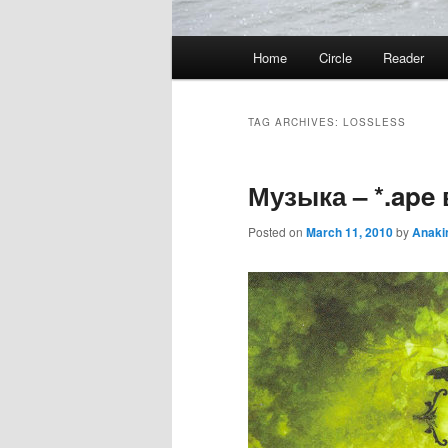
Main
Home
Circle
Reader
menu
TAG ARCHIVES:
LOSSLESS
Музыка – *.ape
Posted on
March 11, 2010
by
Anaki