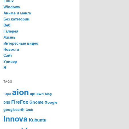
Linux
Windows
Аниме и манга
Без категории
Веб
Галерея
Жизнь
Интересные видео
Новости
Сайт
Универ
Я
TAGS
aion
apt
awn
*.ape
blog
FireFox
Gnome
Google
DNS
googleearth
Grub
Innova
Kubuntu