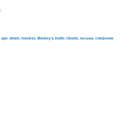
:
*.ape
,
delain
,
lossless
,
Monkey’s Audio
,
Ubuntu
,
музыка
,
симфоник