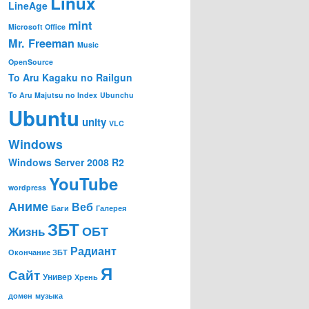
Linux
LineAge
mint
Microsoft Office
Mr. Freeman
Music
OpenSource
To Aru Kagaku no Railgun
To Aru Majutsu no Index
Ubunchu
Ubuntu
unity
VLC
Windows
Windows Server 2008 R2
YouTube
wordpress
Аниме
Веб
Баги
Галерея
ЗБТ
ОБТ
Жизнь
Радиант
Окончание ЗБТ
Я
Сайт
Универ
Хрень
домен
музыка