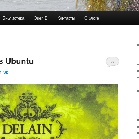
Библиотека
OpenID
Контакты
О блоге
 в Ubuntu
8
n_Sk