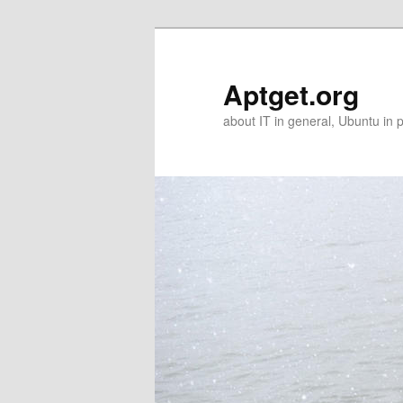
Skip
Skip
to
to
primary
secondary
Aptget.org
content
content
about IT in general, Ubuntu in p