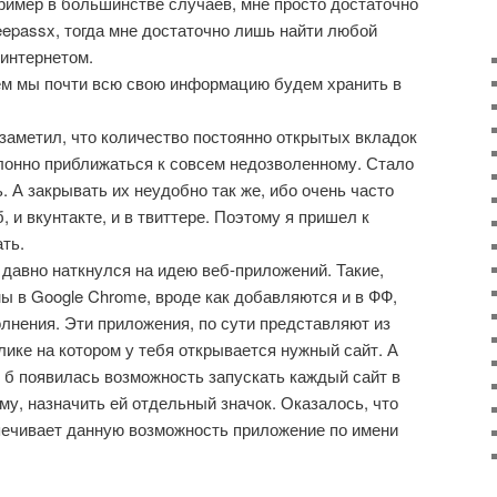
ример в большинстве случаев, мне просто достаточно
eepassx, тогда мне достаточно лишь найти любой
интернетом.
ем мы почти всю свою информацию будем хранить в
 заметил, что количество постоянно открытых вкладок
лонно приближаться к совсем недозволенному. Стало
 А закрывать их неудобно так же, ибо очень часто
 и вкунтакте, и в твиттере. Поэтому я пришел к
ать.
к давно наткнулся на идею веб-приложений. Такие,
ы в Google Chrome, вроде как добавляются и в ФФ,
лнения. Эти приложения, по сути представляют из
лике на котором у тебя открывается нужный сайт. А
и б появилась возможность запускать каждый сайт в
му, назначить ей отдельный значок. Оказалось, что
печивает данную возможность приложение по имени