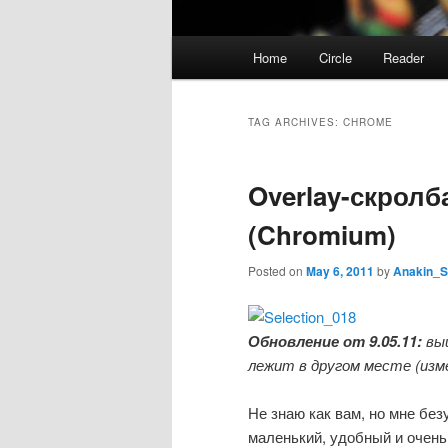
Main
Home
Circle
Reader
menu
TAG ARCHIVES:
CHROME
Overlay-скролб
(Chromium)
Posted on
May 6, 2011
by
Anakin_
Обновление от 9.05.11:
выш
лежит в другом месте (изм
Не знаю как вам, но мне без
маленький, удобный и очень