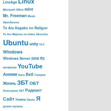
Linux
LineAge
mint
Microsoft Office
Mr. Freeman
Music
OpenSource
To Aru Kagaku no Railgun
To Aru Majutsu no Index
Ubunchu
Ubuntu
unity
VLC
Windows
Windows Server 2008 R2
YouTube
wordpress
Аниме
Веб
Баги
Галерея
ЗБТ
ОБТ
Жизнь
Радиант
Окончание ЗБТ
Я
Сайт
Универ
Хрень
домен
музыка