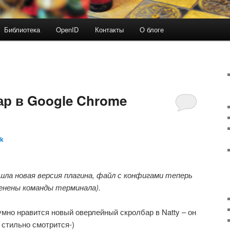
Библиотека
OpenID
Контакты
О блоге
ар в Google Chrome
Sk
ла новая версия плагина, файл с конфигами теперь
енены команды терминала).
умно нравится новый оверлейный скролбар в Natty – он
 стильно смотрится-)