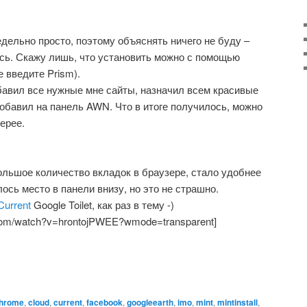
дельно просто, поэтому объяснять ничего не буду –
сь. Скажу лишь, что установить можно с помощью
 введите Prism).
бавил все нужные мне сайты, назначил всем красивые
добавил на панель AWN. Что в итоге получилось, можно
ерее.
ольшое количество вкладок в браузере, стало удобнее
ось место в панели внизу, но это не страшно.
Current
Google Toilet, как раз в тему -)
.com/watch?v=hrontojPWEE?wmode=transparent]
hrome
,
cloud
,
current
,
facebook
,
googleearth
,
imo
,
mint
,
mintinstall
,