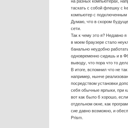
на разных компьютерах, нап
таскать с собой флешку с k
компьютер с подключенным 
Думаю, что в скором будущ
сети.
Так к чему это я? Недавно я
в моем браузере стало неук
банально неудобно работать.
одновременно сидишь и в Фб,
выводу, что пора что то дел
В итоге, вспомнил что не та
например, нынче реализован
посредством установки допо
себя обычные ярлыки, при к
вот как было б хорошо, есл
отдельном окне, как програм
сие давно возможно, и обес
Prism.