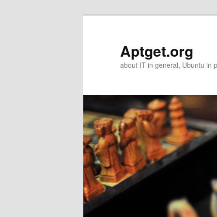
Skip
Skip
to
to
primary
secondary
Aptget.org
content
content
about IT in general, Ubuntu in p