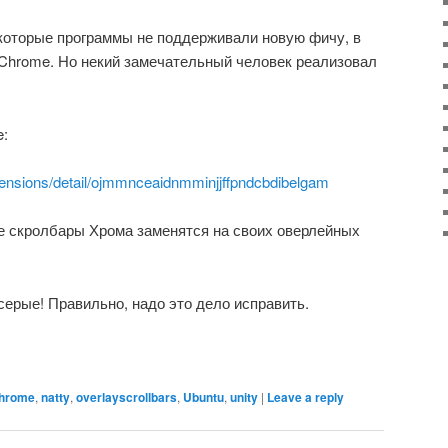
которые программы не поддерживали новую фичу, в
 Chrome. Но некий замечательный человек реализовал
.
e:
tensions/detail/ojmmnceaidnmminjjffpndcbdibelgam
е скролбары Хрома заменятся на своих оверлейных
серые! Правильно, надо это дело исправить.
hrome
,
natty
,
overlayscrollbars
,
Ubuntu
,
unity
|
Leave a reply