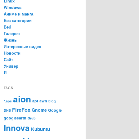
Linux
Windows
Аниме и манга
Без категории
Веб
Галерея
Жизнь
Интересные видео
Новости
Сайт
Универ
Я
TAGS
aion
apt
awn
*.ape
blog
FireFox
Gnome
Google
DNS
googleearth
Grub
Innova
Kubuntu