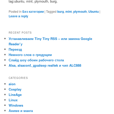
tag:ubuntu, mint, plymouth, burg,
Posted in
Без категории
|
Tagged
burg
,
mint
,
plymouth
,
Ubuntu
|
Leave a reply
RECENT POSTS
Устанавливаем Tiny Tiny RSS – или замена Google
Reader’у
Переезд
Немного слов о грядущем
Слайд шоу обоин рабочего стола
Alsa, alsaconf, драйвер realtek и чип ALC888
CATEGORIES
aion
Cosplay
LineAge
Linux
Windows
Аниме и манга