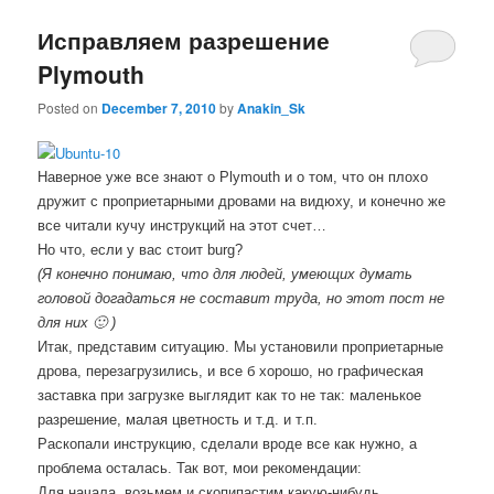
Исправляем разрешение
Plymouth
Posted on
December 7, 2010
by
Anakin_Sk
Наверное уже все знают о Plymouth и о том, что он плохо
дружит с проприетарными дровами на видюху, и конечно же
все читали кучу инструкций на этот счет…
Но что, если у вас стоит burg?
(Я конечно понимаю, что для людей, умеющих думать
головой догадаться не составит труда, но этот пост не
для них 🙂 )
Итак, представим ситуацию. Мы установили проприетарные
дрова, перезагрузились, и все б хорошо, но графическая
заставка при загрузке выглядит как то не так: маленькое
разрешение, малая цветность и т.д. и т.п.
Раскопали инструкцию, сделали вроде все как нужно, а
проблема осталась. Так вот, мои рекомендации:
Для начала, возьмем и скопипастим какую-нибудь