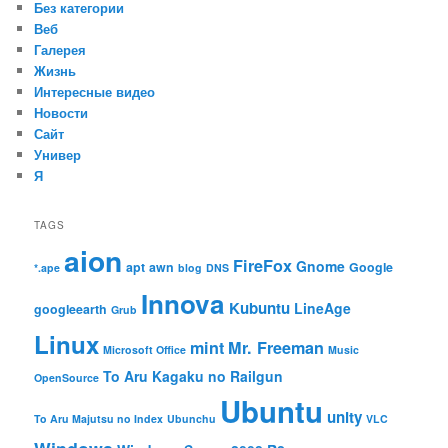
Без категории
Веб
Галерея
Жизнь
Интересные видео
Новости
Сайт
Универ
Я
TAGS
aion
FireFox
Gnome
apt
awn
Google
*.ape
blog
DNS
Innova
Kubuntu
LineAge
googleearth
Grub
Linux
mint
Mr. Freeman
Microsoft Office
Music
To Aru Kagaku no Railgun
OpenSource
Ubuntu
unity
To Aru Majutsu no Index
Ubunchu
VLC