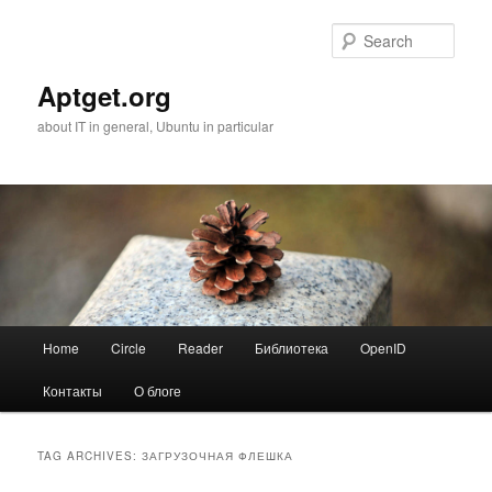
Skip
Skip
to
to
Sear
primary
secondary
content
content
Aptget.org
about IT in general, Ubuntu in particular
Main
Home
Circle
Reader
Библиотека
OpenID
menu
Контакты
О блоге
TAG ARCHIVES:
ЗАГРУЗОЧНАЯ ФЛЕШКА