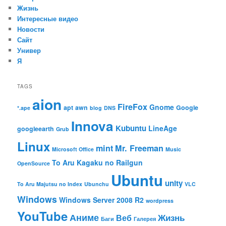
Жизнь
Интересные видео
Новости
Сайт
Универ
Я
TAGS
aion
FireFox
Gnome
apt
awn
Google
*.ape
blog
DNS
Innova
Kubuntu
LineAge
googleearth
Grub
Linux
mint
Mr. Freeman
Microsoft Office
Music
To Aru Kagaku no Railgun
OpenSource
Ubuntu
unity
To Aru Majutsu no Index
Ubunchu
VLC
Windows
Windows Server 2008 R2
wordpress
YouTube
Аниме
Жизнь
Веб
Баги
Галерея