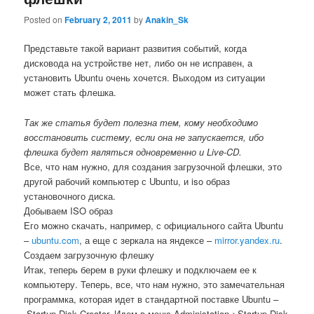
Posted on
February 2, 2011
by
Anakin_Sk
Представьте такой вариант развития событий, когда
дисковода на устройстве нет, либо он не исправен, а
установить Ubuntu очень хочется. Выходом из ситуации
может стать флешка.
Так же статья будет полезна тем, кому необходимо
восстановить систему, если она не запускается, ибо
флешка будет являться одновременно и Live-CD.
Все, что нам нужно, для создания загрузочной флешки, это
другой рабочий компьютер с Ubuntu, и iso образ
установочного диска.
Добываем ISO образ
Его можно скачать, например, с официального сайта Ubuntu
–
ubuntu.com
, а еще с зеркала на яндексе –
mirror.yandex.ru
.
Создаем загрузочную флешку
Итак, теперь берем в руки флешку и подключаем ее к
компьютеру. Теперь, все, что нам нужно, это замечательная
программка, которая идет в стандартной поставке Ubuntu –
Startup Disk Creator. Идем в меню Administation->Startup Disk