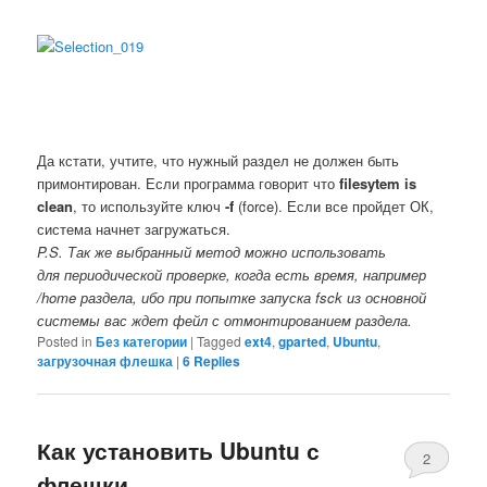
Да кстати, учтите, что нужный раздел не должен быть
примонтирован. Если программа говорит что
filesytem is
clean
, то используйте ключ
-f
(force). Если все пройдет ОК,
система начнет загружаться.
P.S. Так же выбранный метод можно использовать
для периодической проверке, когда есть время, например
/home раздела, ибо при попытке запуска fsck из основной
системы вас ждет фейл с отмонтированием раздела.
Posted in
Без категории
|
Tagged
ext4
,
gparted
,
Ubuntu
,
загрузочная флешка
|
6
Replies
Как установить Ubuntu с
2
флешки