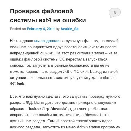
Проверка файловой
6
системы ext4 на ошибки
Posted on
February 4, 2011
by
Anakin_Sk
Не так давно
мы создавали
загрузочную флешку, на случай,
если нам понадобиться вдруг восстановить систему после
непредвиденной ошибки. На этот раз ситуация такая – из за
ошибки файловой системы ОС перестала запускаться,
совсем, т.е. запустить в режиме безопасности вы ее не
можете. Корень – это раздел ЖД с ФС ext4. Выход из такой
ситуации – использовать системную утилиту для работы с
ФС
fsck
.
Все, что нам нужно сделать, это запустить проверку нужного
раздела ЖД. Выглядеть это должно примерно следующим
образом –
fsck.ext4 -p /dev/sda1
, где ключ -p обязывает
исправлять все ошибки автоматически, а /dev/sda1 это
нужный нам раздел. Самый простой способ узнать адрес
нужного раздела, запустить из меню Administation программу