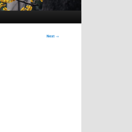
Next
→
u