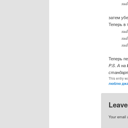
sud
затем уб
Теперь в 
sud
sud
sud
Теперь пе
P.S. А на
стандарт
This entry w
люблю джа
Leave
Your email 