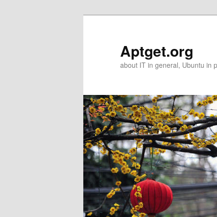
Skip
to
primary
Aptget.org
content
about IT in general, Ubuntu in p