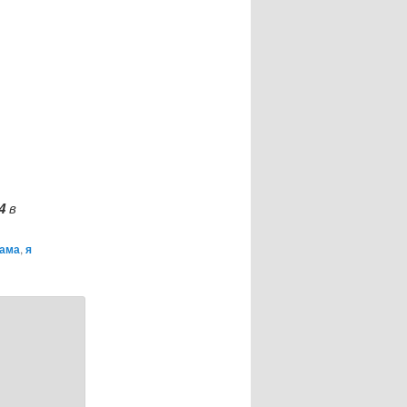
4
в
лама
,
я