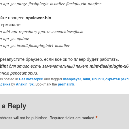
o apt-get purge flashplugin-installer flashplugin-nonfree
ейте процесс
npviewer.bin
.
терминале:
o add-apt-repository ppa:sevenmachines/flash
o apt-get update
o apt-get install flashplugin64-installer
резапустите браузер, если все ок то плеер будет работать.
Mint
для этого есть замечательный пакет
mint-flashplugin-x6
ном репозитории.
as posted in
Без категории
and tagged
flashplayer
,
mint
,
Ubuntu
,
скрытая рек
стина
by
Anakin_Sk
. Bookmark the
permalink
.
 a Reply
*
address will not be published.
Required fields are marked