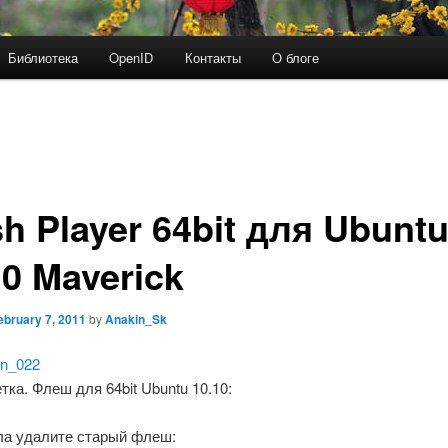
Библиотека
OpenID
Контакты
О блоге
sh Player 64bit для Ubunt
10 Maverick
ebruary 7, 2011
by
Anakin_Sk
ка. Флеш для 64bit Ubuntu 10.10:
ла удалите старый флеш: