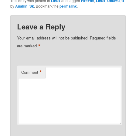
This entry was posted in
Linux
and tagged
FireFox
,
Linux
,
Ubuntu
,
Я
by
Anakin_Sk
. Bookmark the
permalink
.
Leave a Reply
Your email address will not be published.
Required fields
*
are marked
*
Comment