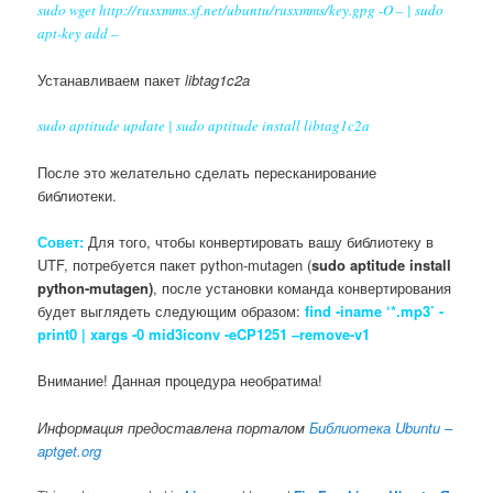
sudo wget http://rusxmms.sf.net/ubuntu/rusxmms/key.gpg -O – | sudo
apt-key add –
Устанавливаем пакет
libtag1c2a
sudo aptitude update | sudo aptitude install libtag1c2a
После это желательно сделать пересканирование
библиотеки.
Совет:
Для того, чтобы конвертировать вашу библиотеку в
UTF, потребуется пакет python-mutagen (
sudo aptitude install
python-mutagen)
, после установки команда конвертирования
будет выглядеть следующим образом:
find -iname ‘*.mp3’ -
print0 | xargs -0 mid3iconv -eCP1251 –remove-v1
Внимание! Данная процедура необратима!
Информация предоставлена порталом
Библиотека Ubuntu –
aptget.org