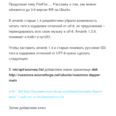
Продолжая тему FireFox…. Расскажу о том, как можно
обновится до 3.6 версии ФФ на Ubuntu.
В amarok старше 1.4 разработчики убрали возможность
читать теги в кодировке отличной от utf-8, их предложение –
перекодировать всю свою музыку в utf-8. Amarok 1.3.9,
понимает и koi8-r и cp1251.
Чтобы заставить amarok 1.4 и старше понимать руссикие ID3
теги в кодировке отличной от UTF-8 нужно сделать
следующее:
В
/etc/apt/sources.list
добавляем новое хранилище
deb
http://rusxmms.sourceforge.net/ubuntu/rusxmms dapper
main
echo “deb http://rusxmms.sourceforge.net/ubuntu/rusxmms dapper
main” | sudo tee -a /etc/apt/sources.list
Затем добавляем ключ