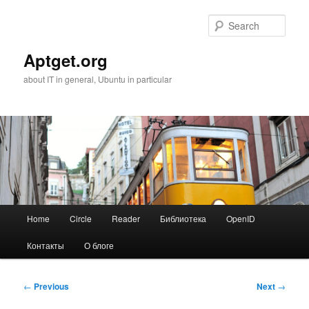
Skip
to
Sear
primary
content
Aptget.org
about IT in general, Ubuntu in particular
Main
Home
Circle
Reader
Библиотека
OpenID
menu
Контакты
О блоге
Post
←
Previous
Next
→
navigation