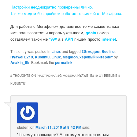
Настройки неоднократно проверенны лично.
Так же модем без проблем работает с симкой от Мегафона.
Для работы с Мегафоном делаем все то же самое только
имя пользователя и пароль указываем,
gdata
номер
оставляем такой же
*99#
а в
APN
пишем просто
internet
.
This entry was posted in
Linux
and tagged
3G модем
,
Beeline
,
Hyawei E219
,
Kubuntu
,
Linux
,
Megafon
,
херовый интернет
by
Anakin_Sk
. Bookmark the
permalink
.
2 THOUGHTS ON “
НАСТРОЙКА 3G МОДЕМА HYAWEI E219 ОТ BEELINE В
KUBUNTU
”
student
on
March 11, 2010 at 8:42 PM
said:
"Почему говномодем? А потому что интернет мы