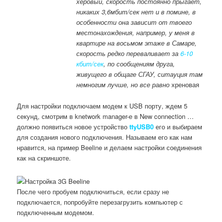
херовый, скорость постоянно прыгает,
никаких 3,6мбит/сек нет и в помине, в
особенности она зависит от твоего
местонахождения, например, у меня в
квартире на восьмом этаже в Самаре,
скорость редко переваливает за
6-10
кбит/сек
, по сообщениям друга,
живущего в общаге СГАУ, ситауция там
немногим лучше, но все равно
хреновая
Для настройки подключаем модем к USB порту, ждем 5
секунд, смотрим в knetwork manager-е в New connection …
должно появиться новое устройство
ttyUSB
0
его и выбираем
для создания нового подключения. Называем его как нам
нравится, на пример Beeline и делаем настройки соединения
как на скриншоте.
После чего пробуем подключиться, если сразу не
подключается, попробуйте перезагрузить компьютер с
подключенным модемом.