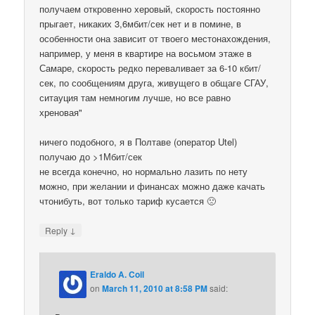
получаем откровенно херовый, скорость постоянно
прыгает, никаких 3,6мбит/сек нет и в помине, в
особенности она зависит от твоего местонахождения,
например, у меня в квартире на восьмом этаже в
Самаре, скорость редко переваливает за 6-10 кбит/
сек, по сообщениям друга, живущего в общаге СГАУ,
ситауция там немногим лучше, но все равно
хреновая"
ничего подобного, я в Полтаве (оператор Utel)
получаю до >1Мбит/сек
не всегда конечно, но нормально лазить по нету
можно, при желании и финансах можно даже качать
чтонибуть, вот только тариф кусается 🙁
↓
Reply
Eraldo A. Coil
on
March 11, 2010 at 8:58 PM
said: